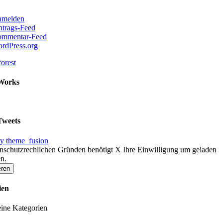
melden
ntrags-Feed
mmentar-Feed
rdPress.org
Works
Tweets
y theme_fusion
nschutzrechlichen Gründen benötigt X Ihre Einwilligung um geladen
n.
eren
ien
ine Kategorien