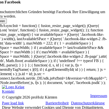
 on Facebook
nschutzrechlichen Gründen benötigt Facebook Ihre Einwilligung um
zu werden.
eren
bAsyncInit = function() { fusion_resize_page_widget(); jQuery(
on( 'resize', function() { fusion_resize_page_widget(); }); function
esize_page_widget() { var availableSpace = jQuery( '.facebook-like-
 ).width(), lastAvailableSPace = jQuery( '.facebook-like-widget-2 .fb-
ttr( 'data-width' ), maxWidth = 222; if ( 1 > availableSpace ) {
eSpace = maxWidth; } if ( availableSpace != lastAvailableSPace &&
eSpace != maxWidth ) { if ( maxWidth < availableSpace ) {
eSpace = maxWidth; } jQuery('.facebook-like-widget-2 .fb-page' ).attr(
th', Math.floor( availableSpace ) ); if ( 'undefined' !== typeof FB ) {
parse(); } } } }; ( function( d, s, id ) { var js, fjs =
entsByTagName( s )[0]; if ( d.getElementById( id ) ) { return; } js =
lement( s ); js.id = id; js.src =
/connect.facebook.net/de_DE/sdk.js#xfbml=1&version=v8.0&appId=";
tNode.insertBefore( js, fjs ); }( document, 'script', 'facebook-jssdk' ) );
Kontakt
Impressum
© Copyright
2026 proHolz Kärnten
Page load link
Barrierefreiheit
Datenschutzerklärung
Diese Website verwendet Cookies und Dienste von Drittanbietern.