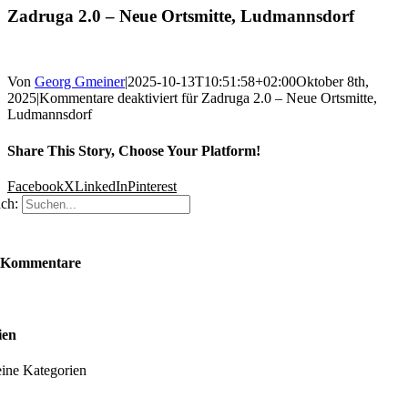
Zadruga 2.0 – Neue Ortsmitte, Ludmannsdorf
Von
Georg Gmeiner
|
2025-10-13T10:51:58+02:00
Oktober 8th,
2025
|
Kommentare deaktiviert
für Zadruga 2.0 – Neue Ortsmitte,
Ludmannsdorf
Share This Story, Choose Your Platform!
Facebook
X
LinkedIn
Pinterest
ch:
 Kommentare
ien
ine Kategorien