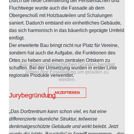
Durch die neue Orientierung der Fensterflächen und
Fluchtwege wurde auch die Fassade ab dem
Obergeschoß mit Holzbauteilen und Schalungen
saniert. Dadurch entstand ein einheitliches Gebäude,
das sich harmonisch in das bäuerlich geprägte Umfeld
einfügt.
Der erweiterte Bau bringt nicht nur Platz für Vereine,
sondern hat auch die Aufgabe, die Funktionen des
Ortes zu heben und einen zentralen Ortskern zu
Aus datenschutzrechlichen Gründen benötigt
schaffen. Bei der Umsetzung wurden in erster Linie
Vimeo Ihre Einwilligung um geladen zu
regionale Produkte verwendet.
werden.
AKZEPTIEREN
Jurybegründung
„Das Dorfzentrum kann schon viel, es hat eine
differenzierte räumliche Struktur, teilweise
denkmalgeschützte Gebäude und wirkt belebt. Jetzt
wurde die letzte „Baustelle“ in Angriff genommen – das