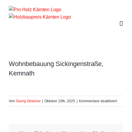
Zum
Inhalt
springen
Wohnbebauung Sickingenstraße,
Kemnath
für
Von
Georg Gmeiner
|
Oktober 10th, 2025
|
Kommentare deaktiviert
Wohnbeb
Sickingen
Kemnath