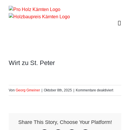
Zum
Inhalt
springen
Wirt zu St. Peter
für
Von
Georg Gmeiner
|
Oktober 8th, 2025
|
Kommentare deaktiviert
Wirt
zu
St.
Peter
Share This Story, Choose Your Platform!