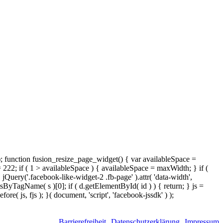
); function fusion_resize_page_widget() { var availableSpace =
= 222; if ( 1 > availableSpace ) { availableSpace = maxWidth; } if (
ery('.facebook-like-widget-2 .fb-page' ).attr( 'data-width',
tsByTagName( s )[0]; if ( d.getElementById( id ) ) { return; } js =
( js, fjs ); }( document, 'script', 'facebook-jssdk' ) );
Barrierefreiheit
Datenschutzerklärung
Impressum