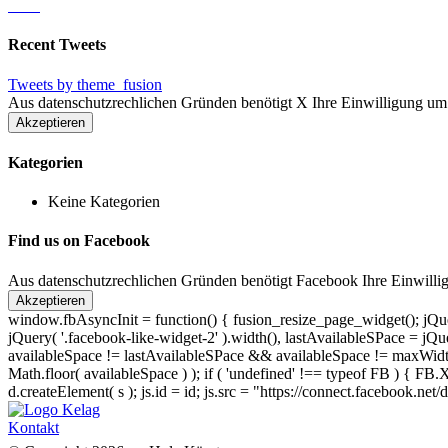
Recent Tweets
Tweets by theme_fusion
Aus datenschutzrechlichen Gründen benötigt X Ihre Einwilligung um
Akzeptieren
Kategorien
Keine Kategorien
Find us on Facebook
Aus datenschutzrechlichen Gründen benötigt Facebook Ihre Einwilli
Akzeptieren
window.fbAsyncInit = function() { fusion_resize_page_widget(); jQuer
jQuery( '.facebook-like-widget-2' ).width(), lastAvailableSPace = jQue
availableSpace != lastAvailableSPace && availableSpace != maxWidth )
Math.floor( availableSpace ) ); if ( 'undefined' !== typeof FB ) { FB.X
d.createElement( s ); js.id = id; js.src = "https://connect.facebook.ne
Kontakt