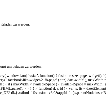
 geladen zu werden.
gung um geladen zu werden.
y( window ).on( 'resize', function() { fusion_resize_page_widget(); }
ry( '.facebook-like-widget-2 .fb-page' ).attr( 'data-width' ), maxWidth 
 { if ( maxWidth < availableSpace ) { availableSpace = maxWidth; } jQu
FBML.parse(); } } } }; ( function( d, s, id ) { var js, fjs = d.getElemen
t/de_DE/sdk.js#xfbml=1&version=v8.0&appId="; fjs.parentNode.insertBefore