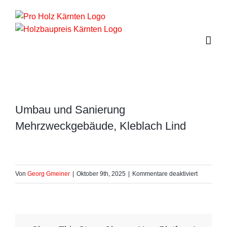
Zum
Inhalt
springen
Umbau und Sanierung
Mehrzweckgebäude, Kleblach Lind
für
Von
Georg Gmeiner
|
Oktober 9th, 2025
|
Kommentare deaktiviert
Umbau
und
Sanierung
Mehrzwec