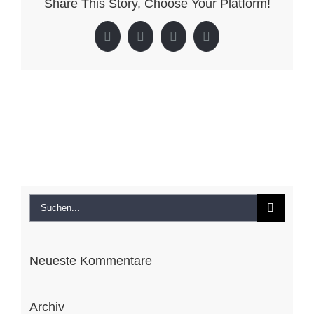
Share This Story, Choose Your Platform!
Kleblach
Lind
Facebook
X
LinkedIn
Pinterest
Suche
nach:
Neueste Kommentare
Archiv