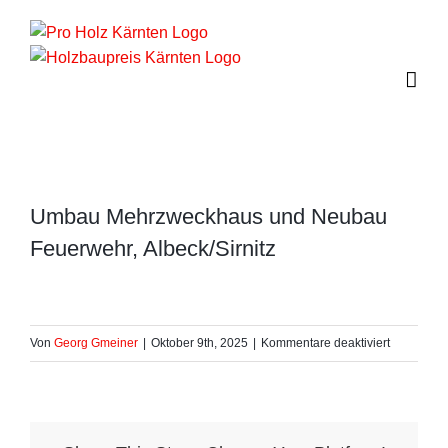
Zum
Inhalt
springen
Umbau Mehrzweckhaus und Neubau
Feuerwehr, Albeck/Sirnitz
für
Von
Georg Gmeiner
|
Oktober 9th, 2025
|
Kommentare deaktiviert
Umbau
Mehrzwec
und
Neubau