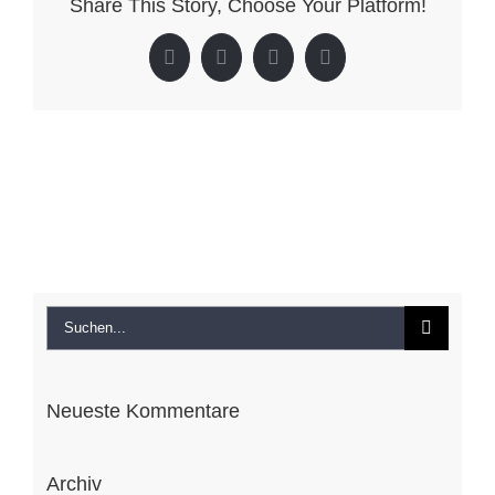
Share This Story, Choose Your Platform!
Feuerwehr
Albeck/Sirn
Facebook
X
LinkedIn
Pinterest
Suche
nach:
Neueste Kommentare
Archiv