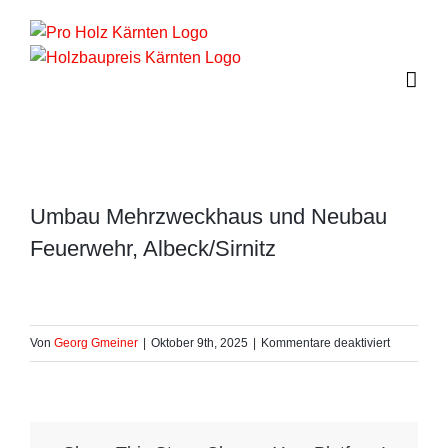
Zum
Inhalt
springen
Umbau Mehrzweckhaus und Neubau
Feuerwehr, Albeck/Sirnitz
für
Von
Georg Gmeiner
|
Oktober 9th, 2025
|
Kommentare deaktiviert
Umbau
Mehrzwec
und
Neubau