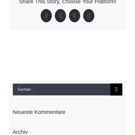
Share This Story, Choose Your Platform!
Feuerwehr
Albeck/Sirn
Facebook
X
LinkedIn
Pinterest
Suche
nach:
Neueste Kommentare
Archiv