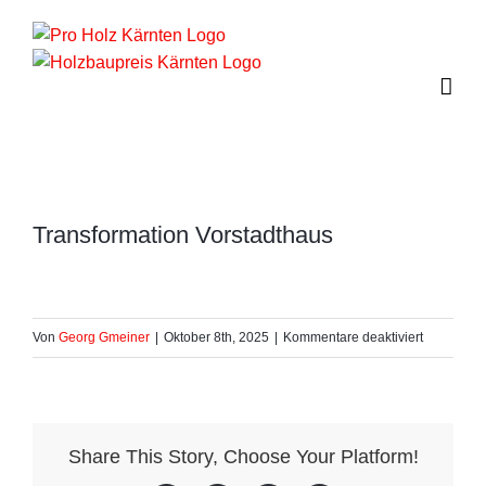
Zum
Inhalt
springen
Transformation Vorstadthaus
für
Von
Georg Gmeiner
|
Oktober 8th, 2025
|
Kommentare deaktiviert
Transforma
Vorstadth
Share This Story, Choose Your Platform!