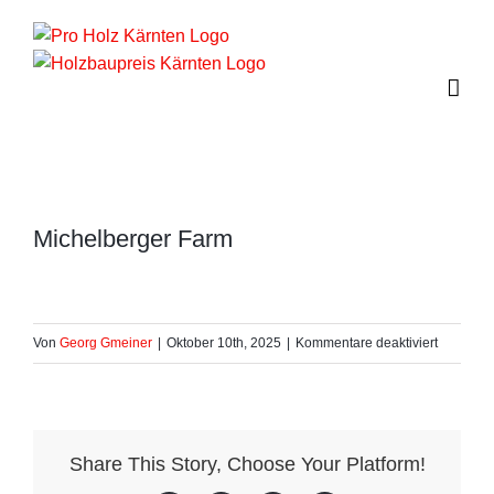
Zum
Inhalt
springen
Michelberger Farm
für
Von
Georg Gmeiner
|
Oktober 10th, 2025
|
Kommentare deaktiviert
Michelbe
Farm
Share This Story, Choose Your Platform!