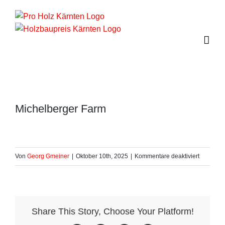
Zum
Inhalt
springen
Michelberger Farm
für
Von
Georg Gmeiner
|
Oktober 10th, 2025
|
Kommentare deaktiviert
Michelbe
Farm
Share This Story, Choose Your Platform!