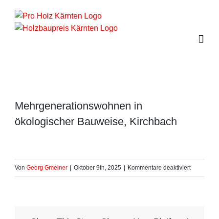
Zum
Inhalt
springen
Mehrgenerationswohnen in
ökologischer Bauweise, Kirchbach
für
Von
Georg Gmeiner
|
Oktober 9th, 2025
|
Kommentare deaktiviert
Mehrgener
in
ökologisch
Bauweise,