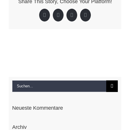
Share This Story, Choose Your Platform!
Kirchbach
Facebook
X
LinkedIn
Pinterest
Suche
nach:
Neueste Kommentare
Archiv