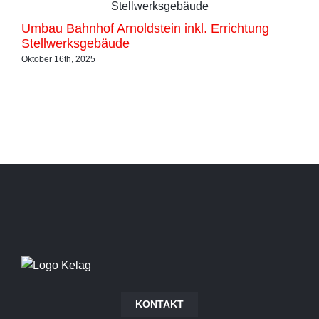
Umbau Bahnhof Arnoldstein inkl. Errichtung
Um
Stellwerksgebäude
Fe
Oktober 16th, 2025
Okt
KONTAKT