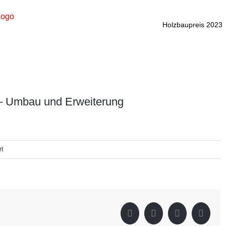
Holzbaupreis 2023
 – Umbau und Erweiterung
für
rt
Freizeitanlage
Badesee
Greifenburg
–
Umbau
Facebook
X
LinkedIn
Pintere
und