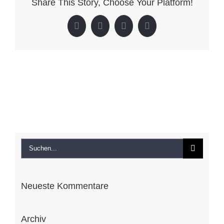
Share This Story, Choose Your Platform!
Umbau
und
Facebook
X
LinkedIn
Pinterest
Erweiteru
Suche
nach:
Neueste Kommentare
Archiv