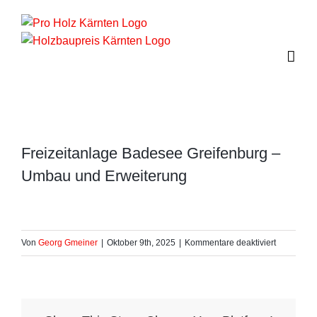
Zum
Inhalt
springen
Freizeitanlage Badesee Greifenburg –
Umbau und Erweiterung
für
Von
Georg Gmeiner
|
Oktober 9th, 2025
|
Kommentare deaktiviert
Freizeitan
Badesee
Greifenbu
–