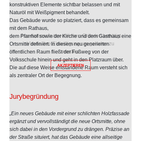
konstruktiven Elemente sichtbar belassen und mit
Naturöl mit Weißpigment behandelt.
Das Gebäude wurde so platziert, dass es gemeinsam
mit dem Rathaus,
Aus datenschutzrechlichen Gründen benötigt
dem Pfarrhof sowie der Kirche und dem Gasthaus eine
Vimeo Ihre Einwilligung um geladen zu
Ortsmitte definiert. In diesem neu generierten
werden.
öffentlichen Raum fließt der Fußweg von der
Volksschule hinein und geht in den Platzraum über.
AKZEPTIEREN
Die auf diese Weise entstandene Raum versteht sich
als zentraler Ort der Begegnung.
Jurybegründung
„Ein neues Gebäude mit einer schlichten Holzfassade
ergänzt und vervollständigt die neue Ortsmitte, ohne
sich dabei in den Vordergrund zu drängen. Präzise an
der Straße situiert, hat das Gebäude eine allseitige