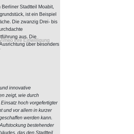
erliner Stadtteil Moabit,
rundstück, ist ein Beispiel
äche. Die zwanzig Drei- bis
durchdachte
htführung aus. Die
Vimeo Ihre Einwilligung
-Ausrichtung über besonders
.
 und innovative
 zeigt, wie durch
Einsatz hoch vorgefertigter
t und vor allem in kurzer
 geschaffen werden kann.
 Aufstockung bestehender
äudes, das den Stadtteil