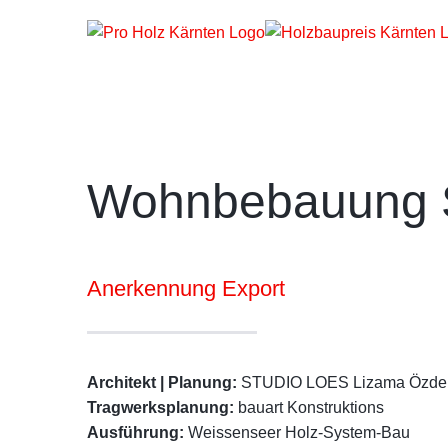
Zum
Inhalt
springen
Wohnbebauung S
Anerkennung Export
Architekt | Planung:
STUDIO LOES Lizama Özdem
Tragwerksplanung:
bauart Konstruktions
Ausführung:
Weissenseer Holz-System-Bau