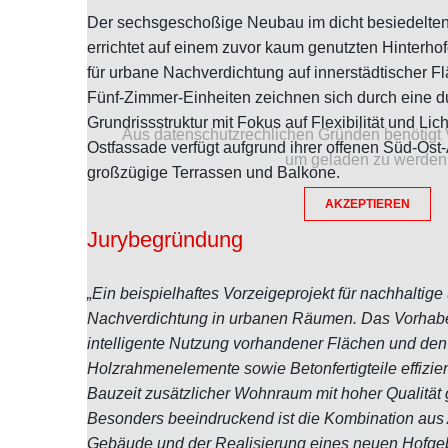
Der sechsgeschoßige Neubau im dicht besiedelten B
errichtet auf einem zuvor kaum genutzten Hinterhofg
für urbane Nachverdichtung auf innerstädtischer Fl
Fünf-Zimmer-Einheiten zeichnen sich durch eine 
Grundrissstruktur mit Fokus auf Flexibilität und Lic
Aus datenschutzrechlichen Gründen benötigt 
Ostfassade verfügt aufgrund ihrer offenen Süd-Ost
um geladen zu werden
großzügige Terrassen und Balkone.
AKZEPTIEREN
Jurybegründung
„Ein beispielhaftes Vorzeigeprojekt für nachhaltige
Nachverdichtung in urbanen Räumen. Das Vorhaben
intelligente Nutzung vorhandener Flächen und den 
Holzrahmenelemente sowie Betonfertigteile effizien
Bauzeit zusätzlicher Wohnraum mit hoher Qualität
Besonders beeindruckend ist die Kombination aus
Gebäude und der Realisierung eines neuen Hofgeb