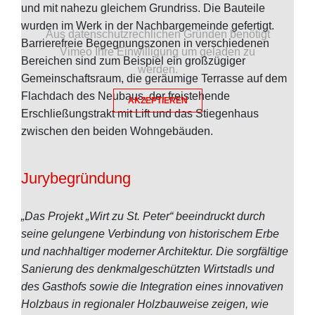
und mit nahezu gleichem Grundriss. Die Bauteile
wurden im Werk in der Nachbargemeinde gefertigt.
Aus datenschutzrechlichen Gründen benötigt
Barrierefreie Begegnungszonen in verschiedenen
Vimeo Ihre Einwilligung um geladen zu
Bereichen sind zum Beispiel ein großzügiger
werden.
Gemeinschaftsraum, die geräumige Terrasse auf dem
Flachdach des Neubaus, der freistehende
AKZEPTIEREN
Erschließungstrakt mit Lift und das Stiegenhaus
zwischen den beiden Wohngebäuden.
Jurybegründung
„Das Projekt „Wirt zu St. Peter“ beeindruckt durch
seine gelungene Verbindung von historischem Erbe
und nachhaltiger moderner Architektur. Die sorgfältige
Sanierung des denkmalgeschützten Wirtstadls und
des Gasthofs sowie die Integration eines innovativen
Holzbaus in regionaler Holzbauweise zeigen, wie