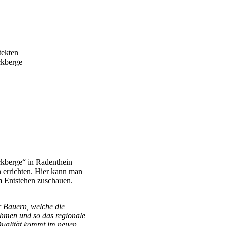
tekten
ckberge
ckberge“ in Radenthein
 errichten. Hier kann man
m Entstehen zuschauen.
 Bauern, welche die
ahmen und so das regionale
 Qualität kommt im neuen