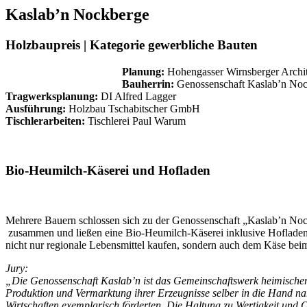
Kaslab’n Nockberge
Holzbaupreis | Kategorie gewerbliche Bauten
Planung:
Hohengasser Wirnsberger Archi
Bauherrin:
Genossenschaft Kaslab’n No
Tragwerksplanung:
DI Alfred Lagger
Ausführung:
Holzbau Tschabitscher GmbH
Tischlerarbeiten:
Tischlerei Paul Warum
Bio-Heumilch-Käserei und Hofladen
Mehrere Bauern schlossen sich zu der Genossenschaft „Kaslab’n No
zusammen und ließen eine Bio-Heumilch-Käserei inklusive Hofladen
nicht nur regionale Lebensmittel kaufen, sondern auch dem Käse bei
Jury:
„Die Genossenschaft Kaslab’n ist das Gemeinschaftswerk heimischer
Produktion und Vermarktung ihrer Erzeugnisse selber in die Hand n
Wirtschaften exemplarisch förderten. Die Haltung zu Wertigkeit und