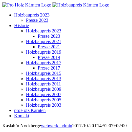
Zum
Inhalt
Holzbaupreis 2023
springen
Presse 2023
Historie
Holzbaupreis 2023
Presse 2023
Holzbaupreis 2021
Presse 2021
Holzbaupreis 2019
Presse 2019
Holzbaupreis 2017
Presse 2017
Holzbaupreis 2015
Holzbaupreis 2013
Holzbaupreis 2011
Holzbaupreis 2009
Holzbaupreis 2007
Holzbaupreis 2005
Holzbaupreis 2003
proHolz Kärnten
Kontakt
Kaslab’n Nockberge
webwerk_admin
2017-10-20T14:52:07+02:00