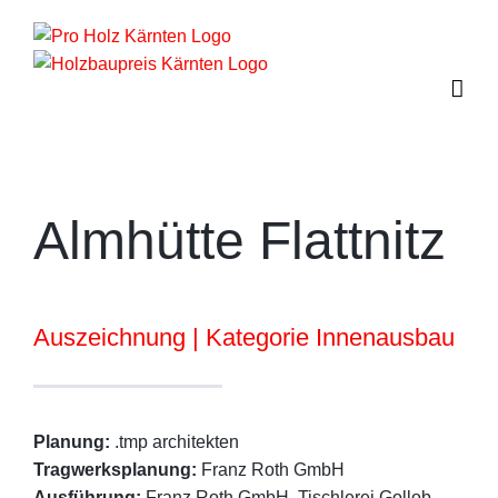
Zum
Inhalt
springen
Almhütte Flattnitz
Auszeichnung | Kategorie Innenausbau
Planung:
.tmp architekten
Tragwerksplanung:
Franz Roth GmbH
Ausführung:
Franz Roth GmbH, Tischlerei Gollob